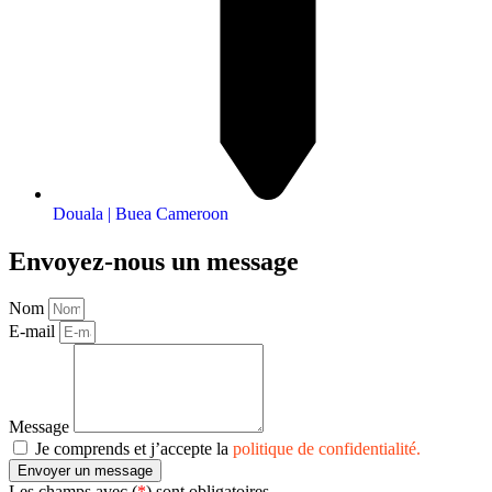
Nom d'utilisateur :
demo
Mot de passe
demo
Douala | Buea Cameroon
Ouvrir l’application
Envoyez-nous un message
Nom
E-mail
Nom d'utilisateur :
demo
Mot de passe
demo
Message
Ouvrir l’application
Je comprends et j’accepte la
politique de confidentialité.
Envoyer un message
Les champs avec (
*
) sont obligatoires