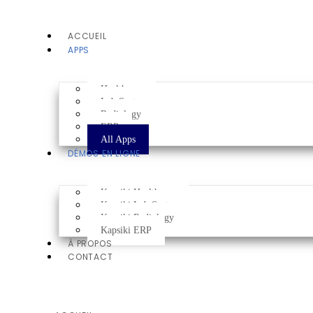
ACCUEIL
APPS
Healthcare
Lab System
Radiology
ERP
All Apps
DÉMOS EN LIGNE
Kapsiki Healthcare
Kapsiki Lab System
Kapsiki Radiology
Kapsiki ERP
À PROPOS
CONTACT