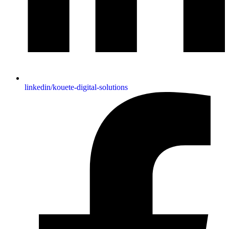
Nom d'utilisateur :
doctor
Mot de passe
Doctor123
Ouvrir l’application
linkedin/kouete-digital-solutions
Nom d'utilisateur :
demo
Mot de passe
DemoUser!
Ouvrir l’application